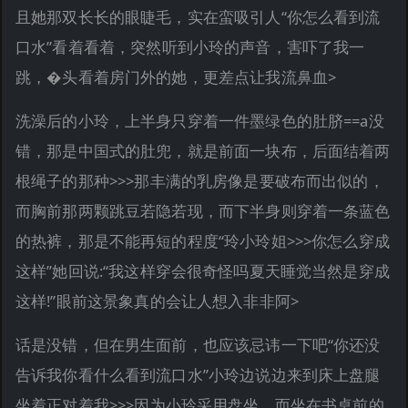
且她那双长长的眼睫毛，实在蛮吸引人“你怎么看到流
口水”看着看着，突然听到小玲的声音，害吓了我一
跳，�头看着房门外的她，更差点让我流鼻血>
洗澡后的小玲，上半身只穿着一件墨绿色的肚脐==a没
错，那是中国式的肚兜，就是前面一块布，后面结着两
根绳子的那种>>>那丰满的乳房像是要破布而出似的，
而胸前那两颗跳豆若隐若现，而下半身则穿着一条蓝色
的热裤，那是不能再短的程度“玲小玲姐>>>你怎么穿成
这样”她回说:“我这样穿会很奇怪吗夏天睡觉当然是穿成
这样!”眼前这景象真的会让人想入非非阿>
话是没错，但在男生面前，也应该忌讳一下吧“你还没
告诉我你看什么看到流口水”小玲边说边来到床上盘腿
坐着正对着我>>>因为小玲采用盘坐，而坐在书桌前的