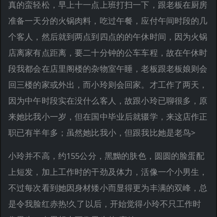
真的蛮轻松，早上十一点上班打扫一下，跟老板在厨房
准备一天分的火锅肉料，吃过午餐，应付午间时段的几
个客人，然后就到两点到四点的的午休时间，因为火锅
店离家有点距离，要二十分钟的公车车程，故在午休时
段我都会在店里阁楼的杂物室午睡，老板跟老板娘则会
回三楼的家或外出，而小玲则会回家。才工作了两天，
因为中午时段实在没什么客人，故跟小玲已聊很多，原
来她比我小一岁，但在国中毕业后就辍学，来这店作正
职已有半年多；虽然她比我小，但跟我比她是老鸟>
小玲并不高，约155公分，黑黝的肤色，圆圆的脸蛋配
上短发，加上工作时的干劲及体力，活像一个小男生，
不过每次看到她因身材矮小而显得更为丰满的双峰，总
是令我脸红赤热!久了以后，开始觉得小玲不只工作时