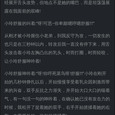
经展开舌头攻势，但地点不是她的嘴巴，而是坦荡荡展
露在我面前的双峰!
小玲舒服的叫着:“呀!可恶~你卑鄙嗯哼嗯舒服!!!”
从刚才被小玲握住小老弟，到我反守为攻，一切发生的
也只是在三秒钟以内，转攻后我一直没有停下来，用舌
头攻击着小玲左胸凸出的乳头，时而打圈，时而轻咬，
让小玲舒服呻吟着!
小玲舒服呻吟着:“呀!你哼死菜鸟呀!舒服!!!”小玲在刚开
始的几秒钟挣扎以后，开始慢慢享受着乳尖因刺激而带
来的兴奋，双手反抗之力渐失，并开始大口大口的喘着
气，有一句没一句的呻吟着，在确认她已没有攻击力的
时候，我松开了捉着她的双手，右手开始搓揉着她的右