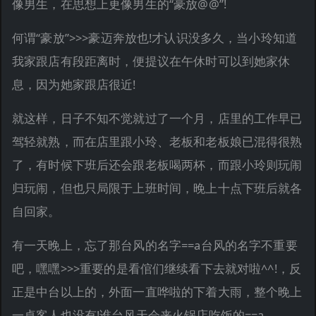
像男生，在思想上更像男生的“豪放@@”!
何谓“豪放”>>>豪迈奔放也!才认识没多久，当小玲知道
我家跟店有段距离时，便提议在午休时可以到她家休
息，因为她家跟店很近!
就这样，日子不知不觉就过了一个月，店里的工作早已
驾轻就熟，而在店里跟小玲、老板和老板娘已混得很熟
了，有时候下班后还会跟老板喝两杯，而跟小玲则玩闹
归玩闹，但也只局限于上班时间，晚上十点下班后就各
自回家。
有一天晚上，忘了那台风的名字==a台风的名字不重要
吧，嘿嘿>>>重要的是看倌们继续看下去就对啦^^!，反
正是中台以上的，外面一直哗啦的下着大雨，整个晚上
一桌客人也没有!谁台风天会来火锅店吃饭的==a