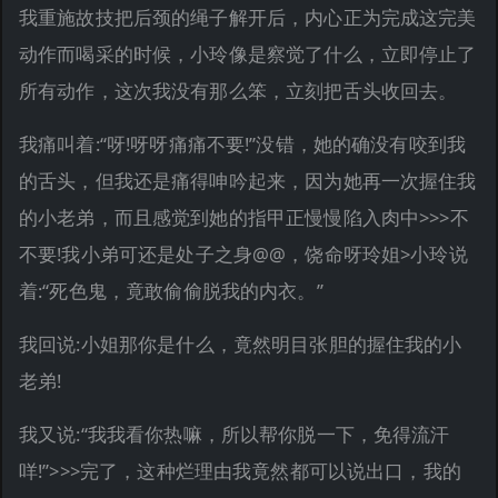
我重施故技把后颈的绳子解开后，内心正为完成这完美
动作而喝采的时候，小玲像是察觉了什么，立即停止了
所有动作，这次我没有那么笨，立刻把舌头收回去。
我痛叫着:“呀!呀呀痛痛不要!”没错，她的确没有咬到我
的舌头，但我还是痛得呻吟起来，因为她再一次握住我
的小老弟，而且感觉到她的指甲正慢慢陷入肉中>>>不
不要!我小弟可还是处子之身@@，饶命呀玲姐>小玲说
着:“死色鬼，竟敢偷偷脱我的内衣。”
我回说:小姐那你是什么，竟然明目张胆的握住我的小
老弟!
我又说:“我我看你热嘛，所以帮你脱一下，免得流汗
咩!”>>>完了，这种烂理由我竟然都可以说出口，我的