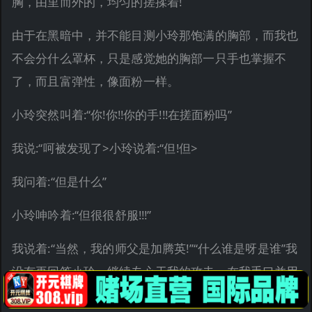
胸，由里而外的，均匀的搓揉着!
由于在黑暗中，并不能目测小玲那饱满的胸部，而我也
不会分什么罩杯，只是感觉她的胸部一只手也掌握不
了，而且富弹性，像面粉一样。
小玲突然叫着:“你!你!!你的手!!!在搓面粉吗”
我说:“呵被发现了>小玲说着:“但!但>
我问着:“但是什么”
小玲呻吟着:“但很很舒服!!!”
我说着:“当然，我的师父是加腾英!”“什么谁是呀是谁”我
没有再回答小玲，继续专心于我的攻击，在我手口并用
的刺激她胸部的时候，我的左手并没有闲着，我漫游于