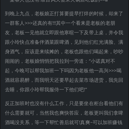
到晚上九点，老板娘正打算要提早打烊的时候，却来了
一群客人>>>还真的有!!!其中一个看来是老板的老朋
友，老板一见他就立即跟他寒暄一下及带上桌，并令我
跟小玲快点准备伴酒菜跟啤酒，见到他们红光满脸、满
身酒气，应该是来续摊的，老板也跟他们喝起来，吵吵
闹闹的，老板娘悄悄把我拉到一旁道：“小诺真对不
起，今晚可以帮我加班一下吗因为老板他一高兴>>>喝
酒就容易醉，而我明天还要早起去菜市场进货，我先回
去睡，你跟小玲帮我服侍一下他们吧!”
反正加班时也没有什么工作，只是要坐在柜台看他们有
什么需要就可，当然我也爽快答应，老板更叫我们拿啤
酒喝没关系，等一下帮忙善后就可!真爽~可以加班赚钱