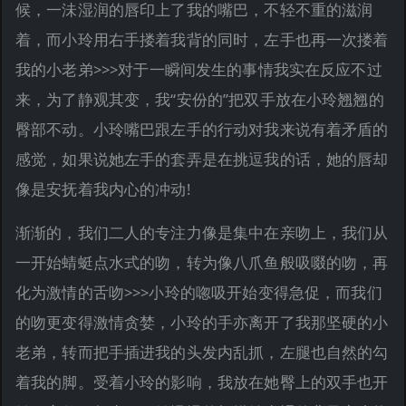
候，一沬湿润的唇印上了我的嘴巴，不轻不重的滋润
着，而小玲用右手搂着我背的同时，左手也再一次搂着
我的小老弟>>>对于一瞬间发生的事情我实在反应不过
来，为了静观其变，我“安份的”把双手放在小玲翘翘的
臀部不动。小玲嘴巴跟左手的行动对我来说有着矛盾的
感觉，如果说她左手的套弄是在挑逗我的话，她的唇却
像是安抚着我内心的冲动!
渐渐的，我们二人的专注力像是集中在亲吻上，我们从
一开始蜻蜓点水式的吻，转为像八爪鱼般吸啜的吻，再
化为激情的舌吻>>>小玲的唿吸开始变得急促，而我们
的吻更变得激情贪婪，小玲的手亦离开了我那坚硬的小
老弟，转而把手插进我的头发内乱抓，左腿也自然的勾
着我的脚。受着小玲的影响，我放在她臀上的双手也开