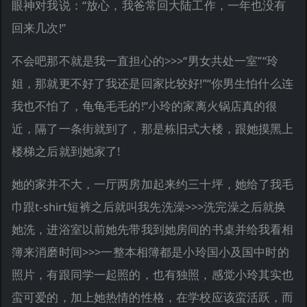
眼神对我说：“放心，我爸常回大陆工作，一年也没有
回来几次!”
不会吧那不就是我一直担心的>>>“男女共处一室”“玲
姐，那就更不好了我还是回家比较好!”“你男生怕什么连
我也不怕了，龟龟毛毛的!”小玲的家离火锅店真的很
近，隔了一条街就到了，那是栋旧式大楼，跟她摸黑上
楼梯之后就到她家了!
她的家并不大，一厅两房加起来约三十坪，她给了我毛
巾跟t-shirt短裤之后就叫我先洗澡>>>洗完澡之后就换
她洗，进浴室以前她先带我到她房间的书桌并给我看相
簿来消磨时间>>>一整本相簿都是小玲国小及国中时的
照片，有跟同学一起照的，也有独照，感觉小玲其实也
蛮可爱的，加上她热情的性格，在学校应该蛮活跃，而