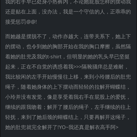
我的右手早已处身小热裤内，不论她屁股怎样的摆动我
还是贴在上面，没办法，我是一个守信的人，正乖乖的
接受惩罚@@!
而她越是摆脱不了，动作亦越大，连带关系下，她上下
的摆动，也令到她的胸部开始在我的胸口摩擦，虽然隔
着她的肚兜及我的t-shirt，但明显的她的乳头早已坚挺
起来，正在不自觉的诱惑着我>>>隔靴骚痒总是难耐，
我比较闲的左手开始慢慢往上移，来到小玲腰后的肚兜
绳子，随着她身体的上下摆动而轻轻的拉解开蝴蝶结，
小玲并没有发觉，像是享受着我右手在屁股上的爱抚，
继续的跟我吻着；解开了腰后的绳子，左手继续的往上
轻抚，来到了她后颈的蝴蝶结上，只要再解开这绳子，
她的肚兜就完全解开了!YO~我还真是解衣高手阿>