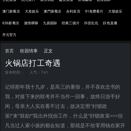
澳门新葡京
大发娱乐
澳門新葡京
永利皇宫
91免费看片
大發娱乐
636新葡京
激情裸聊
九鼎国际
经典三级片
抖音乱伦
好色直播
开元官方
首页
校园情事
正文
火锅店打工奇遇
发布时间：
人气：741
记得那年我十九岁，是高三的暑假，并不喜欢念书的
我，对接下来的联考并不当作一回事，故终日游手好
闲，母亲大人实在看不过去，故决定用“封锁政
策!”来“鼓励!”我出外找份工作，什么是“封锁政策>>>但
凡当过人家小孩的都会知道，那就是不给零用钱在家开