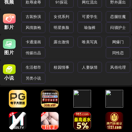
视频
欺辱凌辱
91探花
网红流出
野外露出
古装扮演
女优系列
可爱学生
恋腿狂魔
影片
风情旗袍
明星换脸
瑜伽裤
闷骚护士
卡通漫画
露出激情
唯美写真
网爆门
图片
传媒出品
同性恋
生活都市
校园情事
人妻纵情
风俗伦理
小说
另类小说