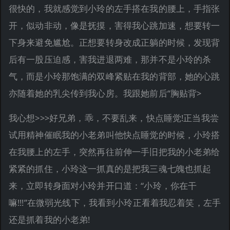
很快的，我就感觉到小玲的左手搭在我的腰上，手指张
开，似动非动，像是抚摸，害得我心跳加速，想要转一
下身来避免尴尬。正想要转身改成正躺的时候，发现背
后有一股压迫感，害我进退两难，那并不是小玲的杀
气，而是小玲那饱满的双峰紧贴在我的背部，她的心跳
亦随着她的乳尖传到我心房。我跟她前后“胸贴背>
我心想>>>好兄弟，乖，不要乱来，快点睡觉!正当我尝
试用精神催眠我的小老弟叫他快点睡觉的时候，小玲搭
在我腰上的左手，突然再往前伸一手旧把我的小老弟给
紧紧的抓住，小玲这一抓真的是把我三魂七魄也抓起
来，立即转身面对小玲并开口道：“小玲，你在干
嘛!!!”在微弱光线下，我看到小玲正看着我忍着笑，左手
还是抓着我的小老弟!