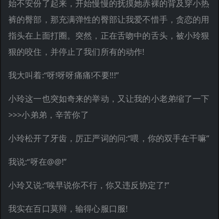
始不安份了起来，开始慢慢的抚摸她赤裸的背及穿小热
裤的臀部，那充满弹性的臀部让我爱不惜手，贪恋的用
指头在上面打圈。突然，正在舌吻中的舌头，被小玲狠
狠的咬住，并停止了我们所有的动作!
我大叫着:“呀!呀呀痛痛!不要!!!”
小玲这一也突如奇来的举动，又让我的小老弟缩了一下
>>>小弟弟，辛苦你了
小玲松开了牙齿，厉正严词的问:“喂，你的双手在干嘛”
我说:“呀在@@!”
小玲又说:“唉早说你不行，你又违反协定了!”
我实在百口莫辩，输得心服口服!