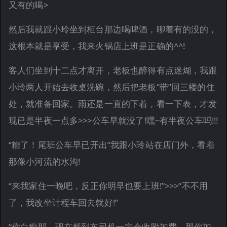
又有的喝>
然后我就跟小玲坐到柜台那边喝啤酒，聊着有的没的，
这根本就是享受，我来火锅店上班是正确的^^!
客人们坐到十二点才离开，老板也醉得有点迷煳，我跟
小玲两人开始去收桌洗碗，然后把老板“带”回三楼的住
处，就准备回家。雨还是一直的下着，看一下表，才发
现已是半夜一点多>>>公车早就没了!嘿~有半夜公车吗!!!
“糟了！尾班公车早已开出”我跟小玲站在店门外，看着
那像小河流的水沟!
“来我家住一晚吧，反正你明早也要上班!”>>>“不不用
了，我改坐计程车回去就好!”
“你白痴耶，现在截到车司机一定会收附加费，那你加