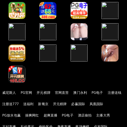
威尼斯人
PG官网
开元棋牌
官网直营
澳门永利
PG电子
注册送钱
注册送777
送福利
新葡京
开元棋牌
必赢国际
凤凰国际
PG放水包赢
操爽网红
超爽直播
PG电子
酒店偷拍
主播大秀
王妃直播
乱伦黄片
偷拍私处
趣夜直播
夜场嫩模
必发国际